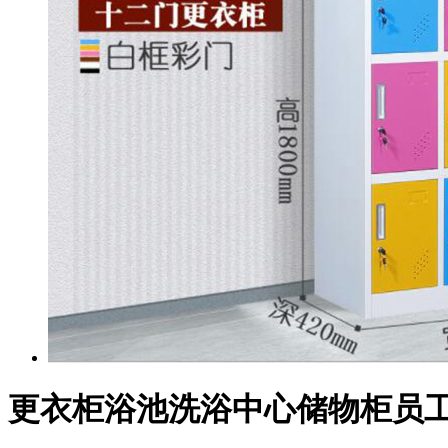
更衣柜浴池洗浴中心储物柜员